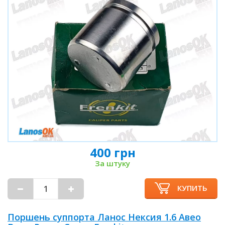
400 грн
За штуку
КУПИТЬ
Поршень суппорта Ланос Нексия 1.6 Авео