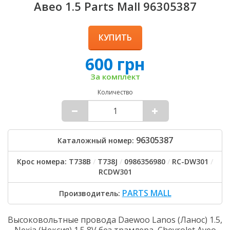
Авео 1.5 Parts Mall 96305387
КУПИТЬ
600 грн
За комплект
Количество
96305387
Каталожный номер:
Крос номера: T738B
/
T738J
/
0986356980
/
RC-DW301
/
RCDW301
PARTS MALL
Производитель:
Высоковольтные провода Daewoo Lanos (Ланос) 1.5,
Nexia (Нексия) 1.5 8V без трамлера, Chevrolet Aveo