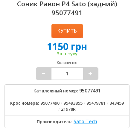
Соник Равон Р4 Sato (задний)
95077491
КУПИТЬ
1150 грн
За штуку
Количество
95077491
Каталожный номер:
Крос номера: 95077490
/
95493855
/
95479781
/
343459
/
21978R
Sato Tech
Производитель: