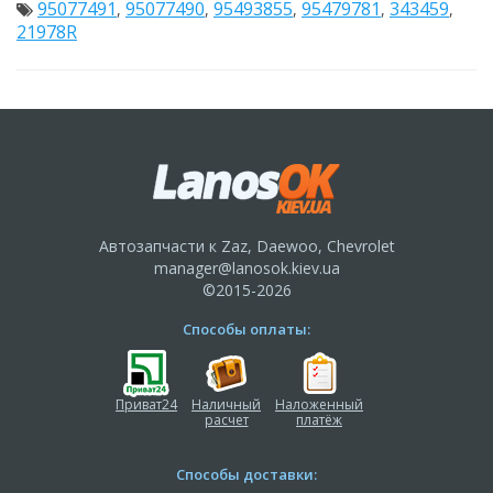
95077491
95077490
95493855
95479781
343459
,
,
,
,
,
21978R
Автозапчасти к Zaz, Daewoo, Chevrolet
manager@lanosok.kiev.ua
©2015-2026
Способы оплаты:
Приват24
Наличный
Наложенный
расчет
платёж
Способы доставки: