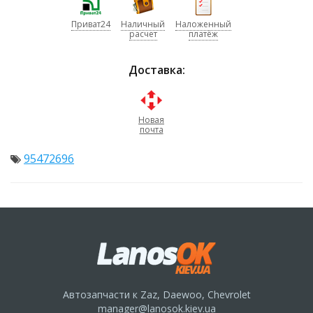
Приват24
Наличный
Наложенный
расчет
платёж
Доставка:
Новая
почта
95472696
Автозапчасти к Zaz, Daewoo, Chevrolet
manager@lanosok.kiev.ua