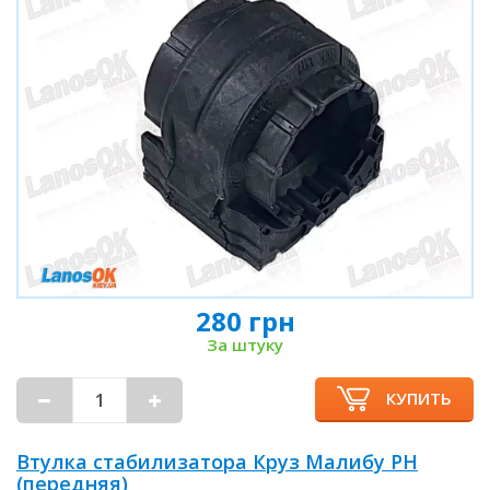
280 грн
За штуку
КУПИТЬ
Втулка стабилизатора Круз Малибу PH
(передняя)