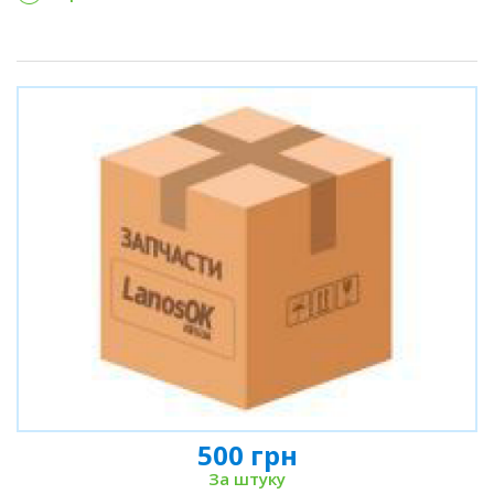
500 грн
За штуку