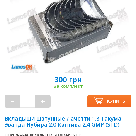
300 грн
За комплект
КУПИТЬ
Вкладыши шатунные Лачетти 1.8 Такума
Эванда Нубира 2.0 Каптива 2.4 GMP (STD)
Шатунные вкладыши. Размер: STD.