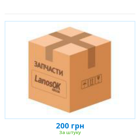
200 грн
За штуку