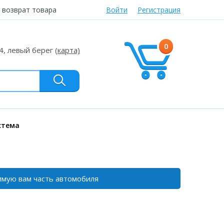
 возврат товара
Войти
Регистрация
0
24, левый берег
(карта)
стема
мую вам часть автомобиля