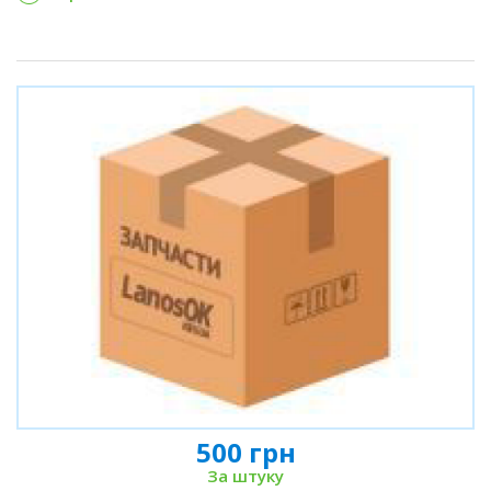
500 грн
За штуку