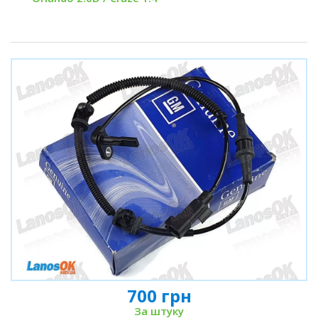
700 грн
За штуку