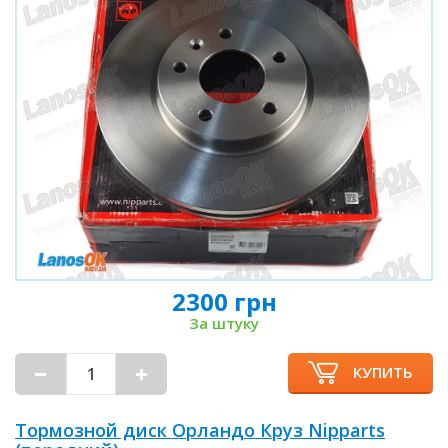
2300 грн
За штуку
КУПИТЬ
Тормозной диск Орландо Круз Nipparts