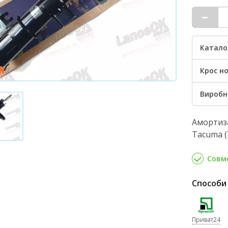
Катало
Крос но
Виробн
Амортиза
Tacuma (
Совме
Способи
Приват24