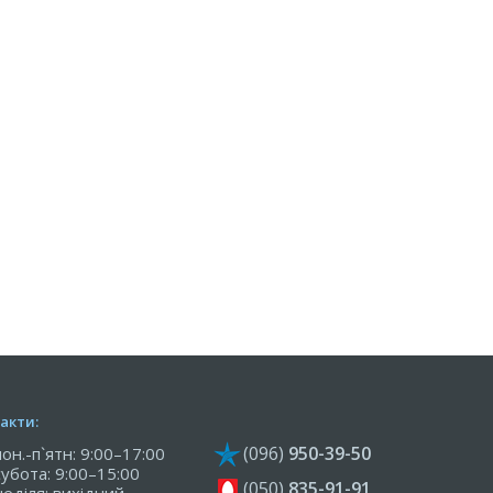
акти:
(096)
950-39-50
пон.-п`ятн: 9:00–17:00
субота: 9:00–15:00
(050)
835-91-91