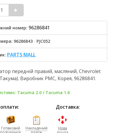
96286841
жний номер:
мера: 96286843
/
PJC052
PARTS MALL
ик:
тор передній правий, масляний, Chevrolet
Такума). Виробник PMC, Корея, 96286841.
стимо: Tacuma 2.0 / Tacuma 1.6
 оплати:
Доставка:
Готівковий
Накладений
Нова
розрахунок
платіж
пошта