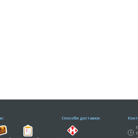
и:
Способи доставки:
Конт