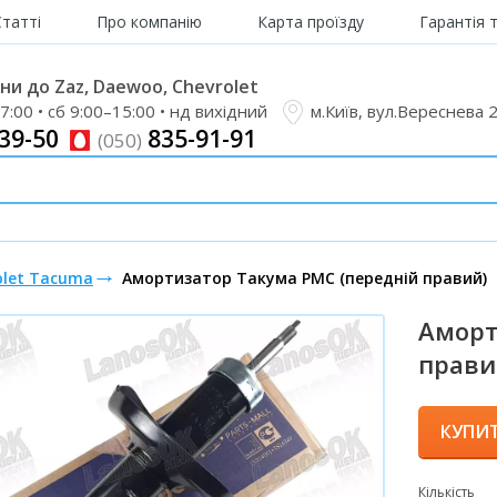
Статті
Про компанію
Карта проїзду
Гарантія 
и до Zaz, Daewoo, Chevrolet
7:00 • сб 9:00–15:00 • нд вихідний
м.Київ, вул.Вереснева 
39-50
835-91-91
(050)
olet Tacuma
Амортизатор Такума PMC (передній правий)
Аморт
прави
КУПИ
Кількість