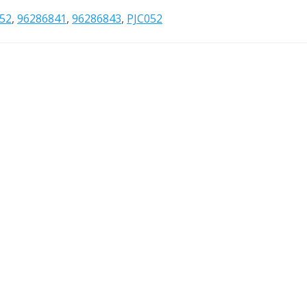
052
,
96286841
,
96286843
,
PJC052