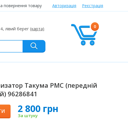
та повернення товару
Авторизація
Реєстрація
0
24, лівий берег
(карта)
изатор Такума PMC (передній
й) 96286841
2 800 грн
ТИ
За штуку