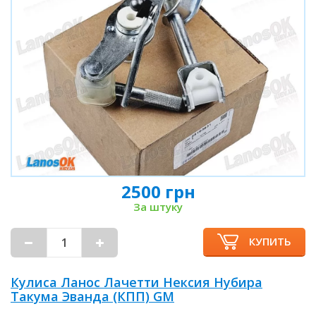
2500 грн
За штуку
КУПИТЬ
Кулиса Ланос Лачетти Нексия Нубира
Такума Эванда (КПП) GM