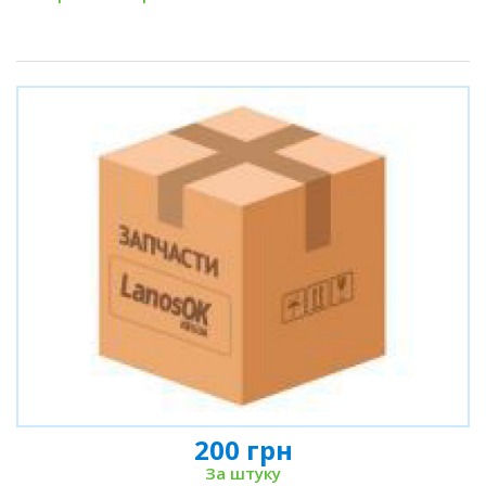
200 грн
За штуку