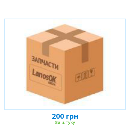
200 грн
За штуку