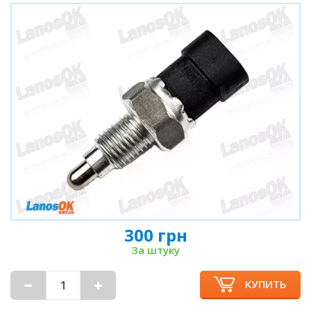
300 грн
За штуку
КУПИТЬ