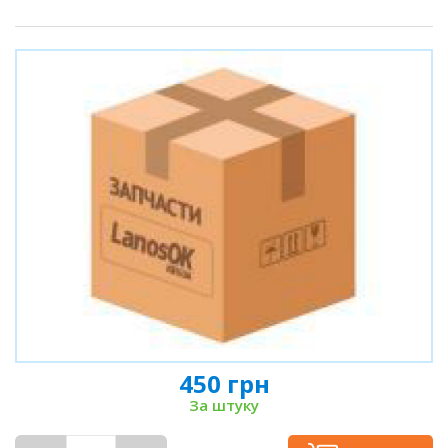
450 грн
За штуку