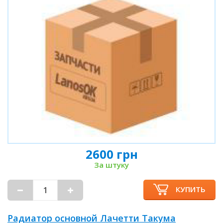
2600 грн
За штуку
КУПИТЬ
Радиатор основной Лачетти Такума