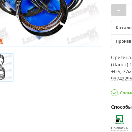
Катало
Произв
Оригина
(Ланос) 1
+0.5, 77
93742295
Совме
Способы
Приват24