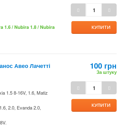
100 грн
Ланос Авео
За штуку
ia 1.5 8-16V, 1.6,
КУПИТИ
 1.6, 2.0, Evanda 2.0,
 8V.
/ Славута 1.2 / Sens
/ Nexia 1.5 / Nexia 1.6
ubira 2.0 / Aveo 1.5 /
vanda 2.0 / Tacuma 2.0