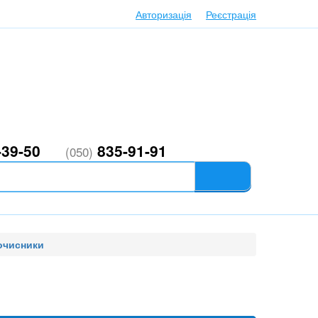
та повернення товару
Авторизація
Реєстрація
0
24, лівий берег
(карта)
 вам частину автомобіля