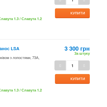
3 300 грн
анос LSA
За штуку
шківом з лопостями,
КУПИТИ
 Славута 1.3 /
500 грн
ors (передній
За штуку