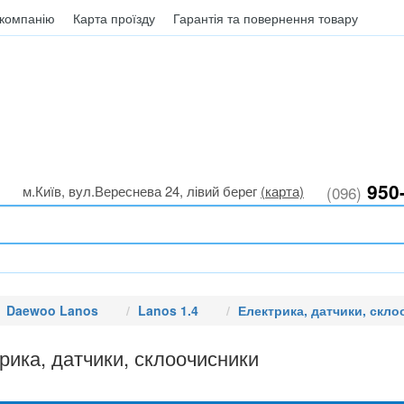
Статті
Про компанію
Карта проїзду
Гарантія 
и до Zaz, Daewoo, Chevrolet
7:00 • сб 9:00–15:00 • нд вихідний
м.Київ, вул.Вереснева 
39-50
835-91-91
(050)
o Lanos
Lanos 1.4
Електрика, датчики, склоочисники
ика, датчики, склоочисники
Виберіть необхідну
я по:
за ціною (зростання)
за ім’ям (a - я)