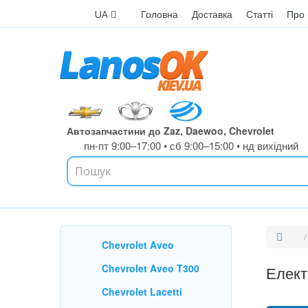
Головна
Доставка
UA
Автозапчастин
пн-пт 9:00–1
950-
(096)
Daewo
Chevrolet Aveo
Електр
Chevrolet Aveo T300
Chevrolet Lacetti
Chevrolet Epica
Chevrolet Evanda
Сортуванн
Chevrolet Tacuma