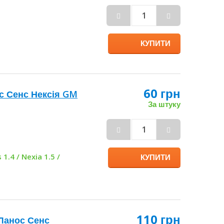
За штуку
КУПИТИ
60 грн
ос Сенс Нексія
За штуку
.
КУПИТИ
 1.4 / Nexia 1.5 /