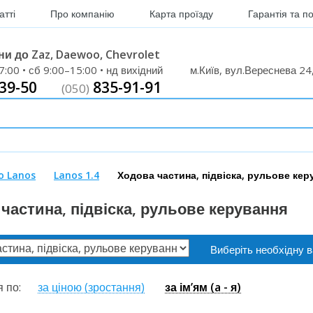
Статті
Про компанію
Карта проїзду
Гарантія 
и до Zaz, Daewoo, Chevrolet
7:00 • сб 9:00–15:00 • нд вихідний
м.Київ, вул.Вереснева 
39-50
835-91-91
(050)
o Lanos
Lanos 1.4
Ходова частина, підвіска, рульове к
частина, підвіска, рульове керування
Виберіть необхідну
я по:
за ціною (зростання)
за ім’ям (a - я)