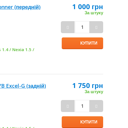
1 000 грн
onner (передній)
За штуку
КУПИТИ
 1.4 / Nexia 1.5 /
1 750 грн
YB Excel-G
За штуку
КУПИТИ