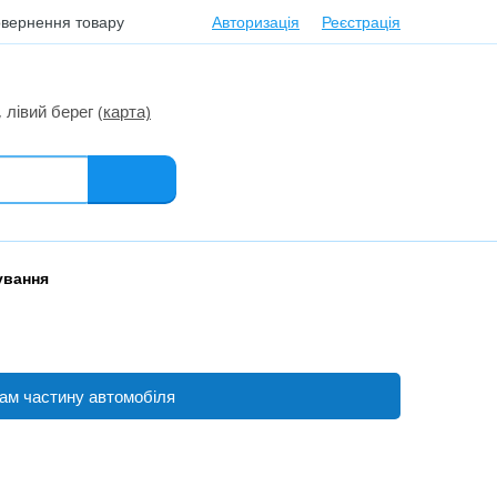
та повернення товару
Авторизація
Реєстрація
0
24, лівий берег
(карта)
ерування
 вам частину автомобіля