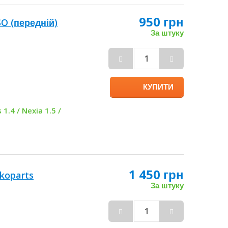
950 грн
SO (передній)
За штуку
КУПИТИ
 1.4 / Nexia 1.5 /
1 450 грн
akoparts
За штуку