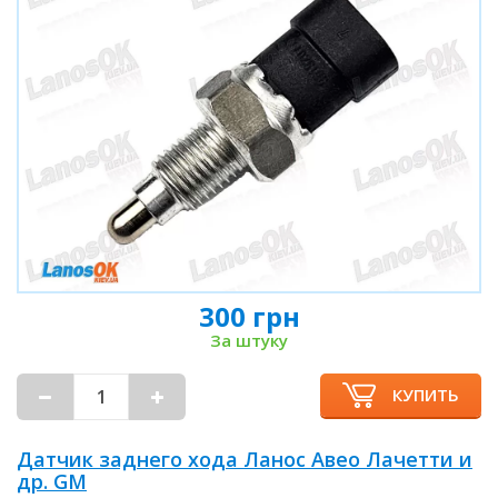
300 грн
За штуку
КУПИТЬ
Датчик заднего хода Ланос Авео Лачетти и
др. GM