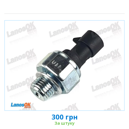
300 грн
За штуку