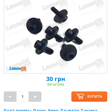
30 грн
За штуку
КУПИТЬ
Болт помпы Ланос Авео Лачетти Такума