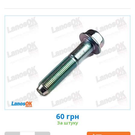
60 грн
За штуку