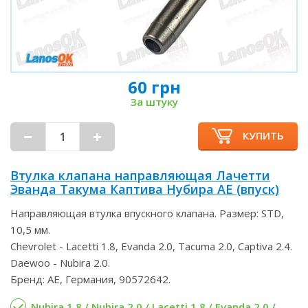
60 грн
За штуку
КУПИТЬ
Втулка клапана направляющая Лачетти
Эванда Такума Каптива Нубира AE (впуск)
Направляющая втулка впускного клапана. Размер: STD,
10,5 мм.
Chevrolet - Lacetti 1.8, Evanda 2.0, Tacuma 2.0, Captiva 2.4.
Daewoo - Nubira 2.0.
Бренд: AE, Германия, 90572642.
Nubira 1.8 / Nubira 2.0 / Lacetti 1.8 / Evanda 2.0 /