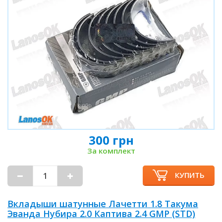
300 грн
За комплект
КУПИТЬ
Вкладыши шатунные Лачетти 1.8 Такума
Эванда Нубира 2.0 Каптива 2.4 GMP (STD)