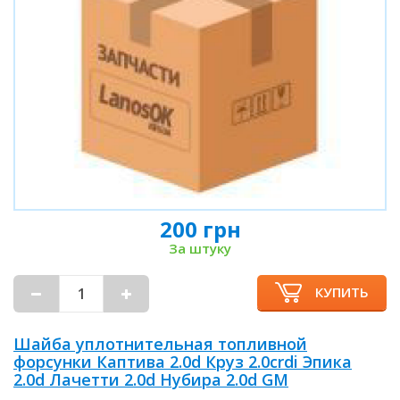
200 грн
За штуку
КУПИТЬ
Шайба уплотнительная топливной
форсунки Каптива 2.0d Круз 2.0crdi Эпика
2.0d Лачетти 2.0d Нубира 2.0d GM