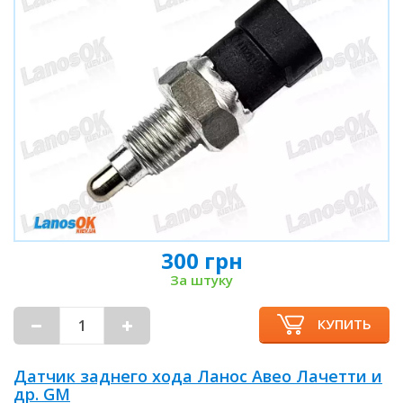
300 грн
За штуку
КУПИТЬ
Датчик заднего хода Ланос Авео Лачетти и
др. GM