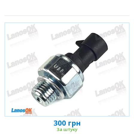
300 грн
За штуку