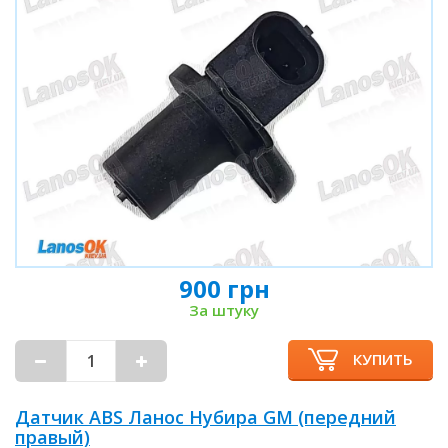
900 грн
За штуку
КУПИТЬ
Датчик ABS Ланос Нубира GM (передний
правый)