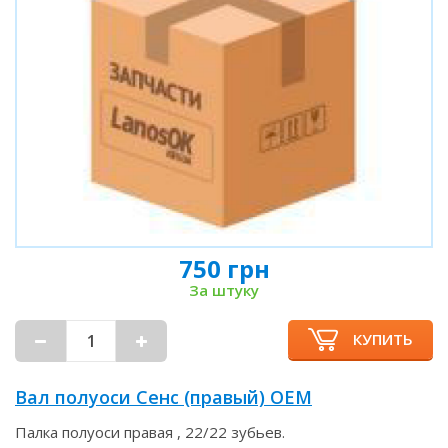
750 грн
За штуку
КУПИТЬ
Вал полуоси Сенс (правый) OEM
Палка полуоси правая , 22/22 зубьев.