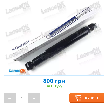
800 грн
За штуку
КУПИТЬ