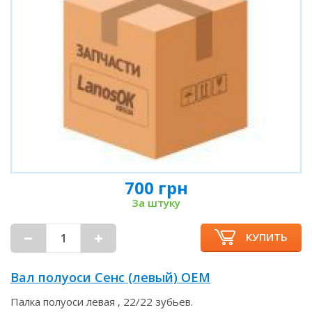
700 грн
За штуку
КУПИТЬ
Вал полуоси Сенс (левый) OEM
Палка полуоси левая , 22/22 зубьев.