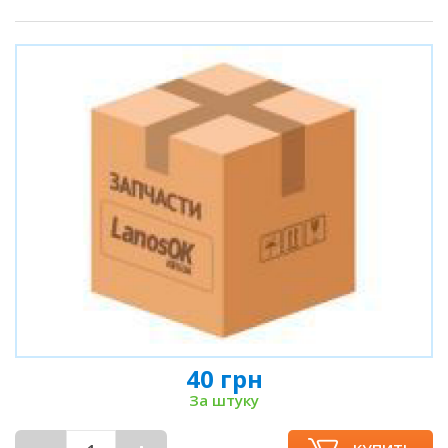
40 грн
За штуку