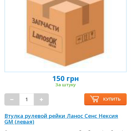
150 грн
За штуку
КУПИТЬ
Втулка рулевой рейки Ланос Сенс Нексия
GM (левая)