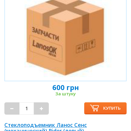
600 грн
За штуку
КУПИТЬ
Стеклоподъемник Ланос Сенс
(механический) Rider (левый)