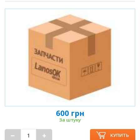
600 грн
За штуку
КУПИТЬ