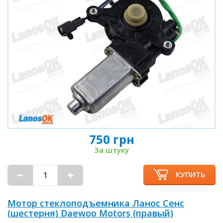
750 грн
За штуку
КУПИТЬ
Мотор стеклоподъемника Ланос Сенс
(шестерня) Daewoo Motors (правый)