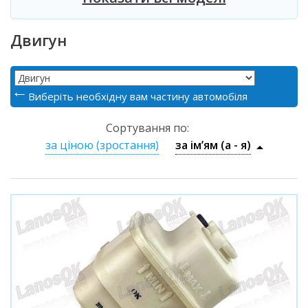
Двигун
Виберіть необхідну вам частину автомобіля
Сортування по:
за ціною (зростання)
за ім’ям (a - я)