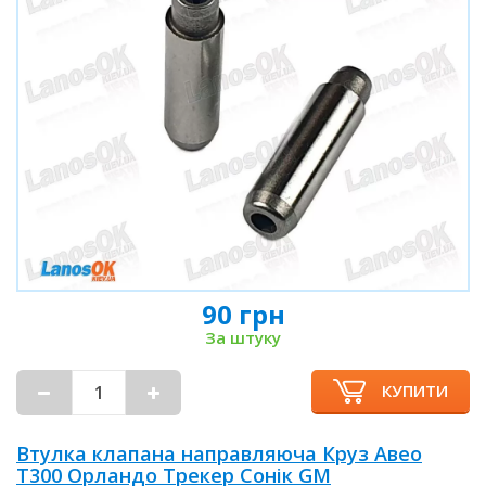
90 грн
За штуку
КУПИТИ
Втулка клапана направляюча Круз Авео
Т300 Орландо Трекер Сонік GM