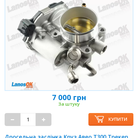
7 000 грн
За штуку
КУПИТИ
Дросельна заслінка Круз Авео Т300 Трекер