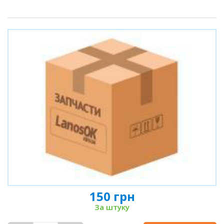
150 грн
За штуку