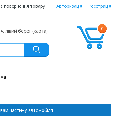
та повернення товару
Авторизація
Реєстрація
0
24, лівий берег
(карта)
ема
 вам частину автомобіля