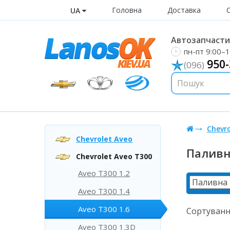
Головна
Доставка
UA
Автозапчастин
пн-пт 9:00–1
950-
(096)
Chevro
Chevrolet Aveo
Паливн
Chevrolet Aveo T300
Aveo T300 1.2
Aveo T300 1.4
Aveo T300 1.6
Сортуванн
Aveo T300 1.3D