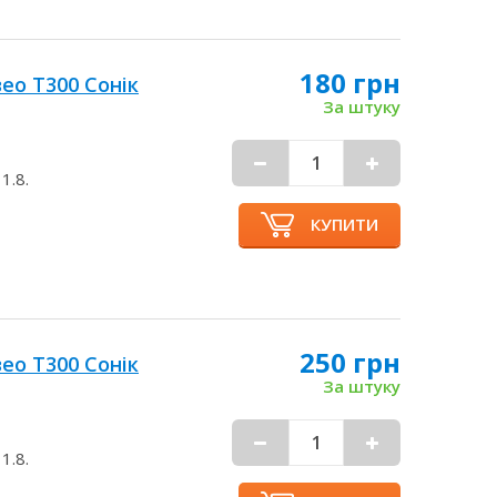
180 грн
ео Т300 Сонік
За штуку
1.8.
КУПИТИ
250 грн
ео Т300 Сонік
За штуку
1.8.