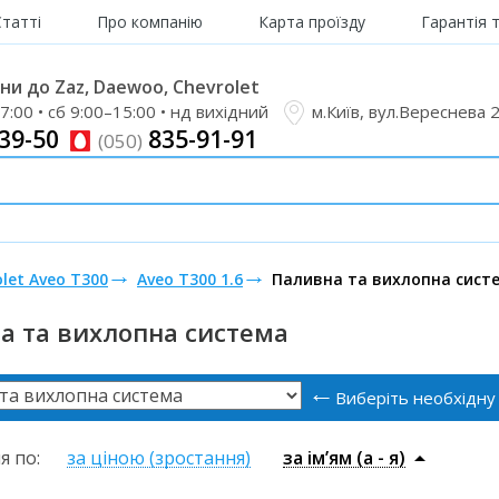
Статті
Про компанію
Карта проїзду
Гарантія 
и до Zaz, Daewoo, Chevrolet
7:00 • сб 9:00–15:00 • нд вихідний
м.Київ, вул.Вереснева 
39-50
835-91-91
(050)
let Aveo T300
Aveo T300 1.6
Паливна та вихлопна сист
а та вихлопна система
Виберіть необхідну
я по:
за ціною (зростання)
за ім’ям (a - я)