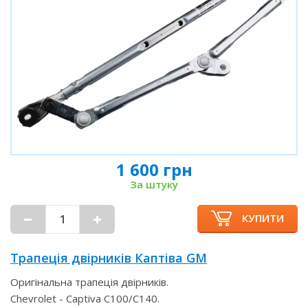
1 600 грн
За штуку
КУПИТИ
Трапеція двірників Каптіва GM
Оригінальна трапеція двірників.
Chevrolet - Captiva C100/C140.