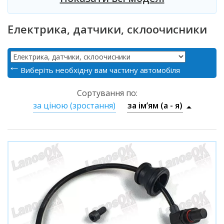
Електрика, датчики, склоочисники
Виберіть необхідну вам частину автомобіля
Сортування по:
за ціною (зростання)
за ім’ям (a - я)