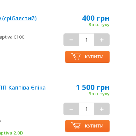
400 грн
 (сріблястий)
За штуку
aptiva С100.
КУПИТИ
1 500 грн
П Каптіва Єпіка
За штуку
.
КУПИТИ
Captiva 2.0D