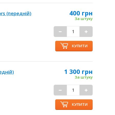
400 грн
rs (передній)
За штуку
КУПИТИ
1 300 грн
едній)
За штуку
КУПИТИ