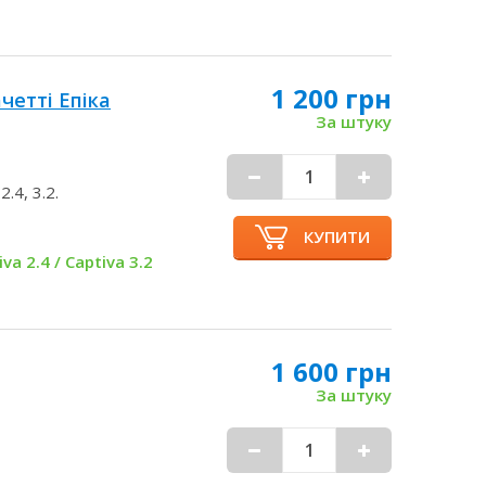
1 200 грн
четті Епіка
За штуку
2.4, 3.2.
КУПИТИ
iva 2.4 / Captiva 3.2
1 600 грн
За штуку