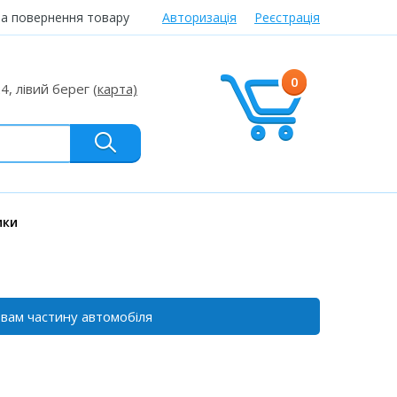
та повернення товару
Авторизація
Реєстрація
0
24, лівий берег
(карта)
ики
 вам частину автомобіля