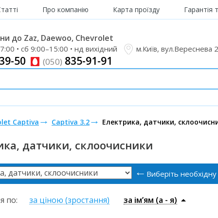
Статті
Про компанію
Карта проїзду
Гарантія 
и до Zaz, Daewoo, Chevrolet
7:00 • сб 9:00–15:00 • нд вихідний
м.Київ, вул.Вереснева 
39-50
835-91-91
(050)
let Captiva
Captiva 3.2
Електрика, датчики, склоочисн
ика, датчики, склоочисники
Виберіть необхідну
я по:
за ціною (зростання)
за ім’ям (a - я)