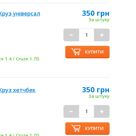
350 грн
руз універсал
За штуку
КУПИТИ
ze 1.4 / Cruze 1.7D
350 грн
Круз хетчбек
За штуку
КУПИТИ
ze 1.4 / Cruze 1.7D