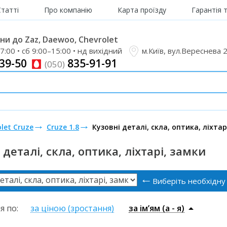
Статті
Про компанію
Карта проїзду
Гарантія 
и до Zaz, Daewoo, Chevrolet
7:00 • сб 9:00–15:00 • нд вихідний
м.Київ, вул.Вереснева 
39-50
835-91-91
(050)
let Cruze
Cruze 1.8
Кузовні деталі, скла, оптика, ліхтар
 деталі, скла, оптика, ліхтарі, замки
Виберіть необхідну
я по:
за ціною (зростання)
за ім’ям (a - я)