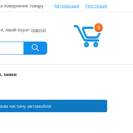
та повернення товару
Авторизація
Реєстрація
0
24, лівий берег
(карта)
і, замки
 вам частину автомобіля