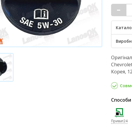
Катало
Виробн
Оригіна
Chevrolet
Корея, 1
Совме
Способи
Приват24