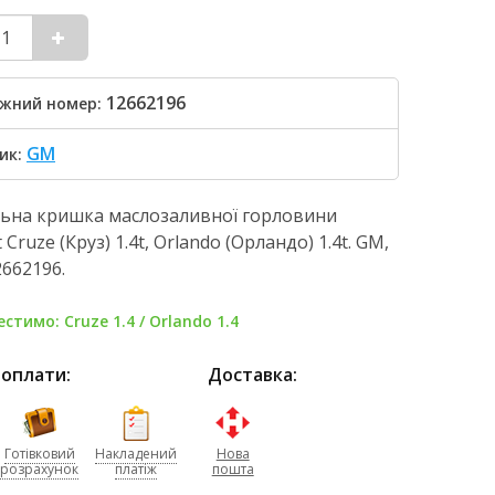
12662196
жний номер:
GM
ик:
льна кришка маслозаливної горловини
 Cruze (Круз) 1.4t, Orlando (Орландо) 1.4t. GM,
2662196.
стимо: Cruze 1.4 / Orlando 1.4
 оплати:
Доставка:
Готівковий
Накладений
Нова
розрахунок
платіж
пошта