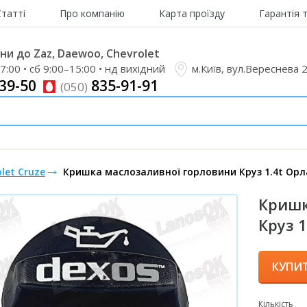
Статті
Про компанію
Карта проїзду
Гарантія 
и до Zaz, Daewoo, Chevrolet
7:00 • сб 9:00–15:00 • нд вихідний
м.Київ, вул.Вереснева 
39-50
835-91-91
(050)
let Cruze
Кришка маслозаливної горловини Круз 1.4t Орл
Кришк
Круз 
КУПИ
Кількість