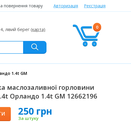
та повернення товару
Авторизація
Реєстрація
0
24, лівий берег
(карта)
андо 1.4t GM
а маслозаливної горловини
1.4t Орландо 1.4t GM 12662196
250 грн
ТИ
За штуку