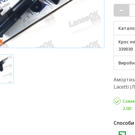
Катало
Крос но
339030
Виробн
Амортиза
Lacetti (
Совмес
2.0D
Способи