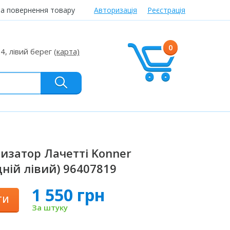
та повернення товару
Авторизація
Реєстрація
0
24, лівий берег
(карта)
изатор Лачетті Konner
дній лівий) 96407819
1 550 грн
ТИ
За штуку