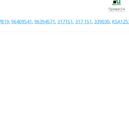
Приват24
7819
,
96409541
,
96394571
,
317151
,
317 151
,
339030
,
KSA125