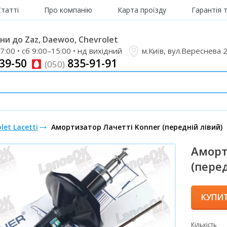
Статті
Про компанію
Карта проїзду
Гарантія 
и до Zaz, Daewoo, Chevrolet
7:00 • сб 9:00–15:00 • нд вихідний
м.Київ, вул.Вереснева 
39-50
835-91-91
(050)
let Lacetti
Амортизатор Лачетті Konner (передній лівий)
Аморт
(пере
КУПИ
Кількість