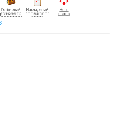
Готівковий
Накладений
Нова
розрахунок
платіж
пошта
3