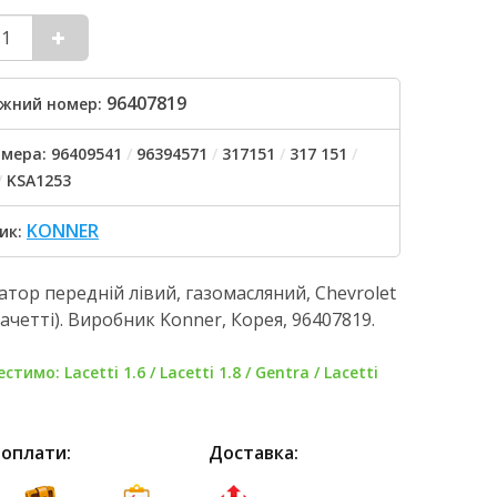
96407819
жний номер:
мера: 96409541
/
96394571
/
317151
/
317 151
/
/
KSA1253
KONNER
ик:
тор передній лівий, газомасляний, Chevrolet
Лачетті). Виробник Konner, Корея, 96407819.
тимо: Lacetti 1.6 / Lacetti 1.8 / Gentra / Lacetti
 оплати:
Доставка: