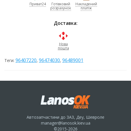
Приват24
Готівковий
Накладений
розрахунок
платіж
Доставка:
Нова
пошта
96407220
96474030
96489001
Теги:
,
,
Автозапчастини до ЗАЗ, Деу, Шевроле
manager@lanosok.kiev.ua
©2015-2026