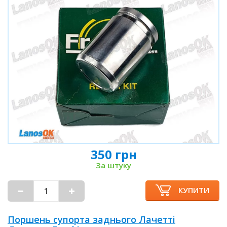
350 грн
За штуку
КУПИТИ
Поршень супорта заднього Лачетті