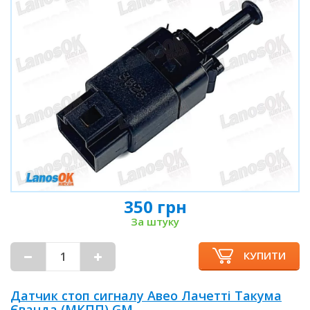
350 грн
За штуку
КУПИТИ
Датчик стоп сигналу Авео Лачетті Такума
Єванда (МКПП) GM