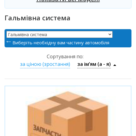
Гальмівна система
Виберіть необхідну вам частину автомобіля
Сортування по:
за ціною (зростання)
за ім’ям (a - я)