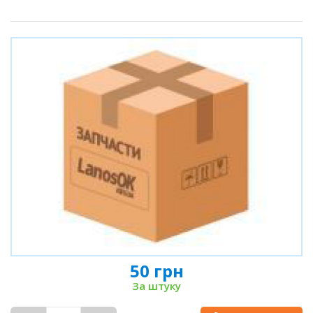
50 грн
За штуку