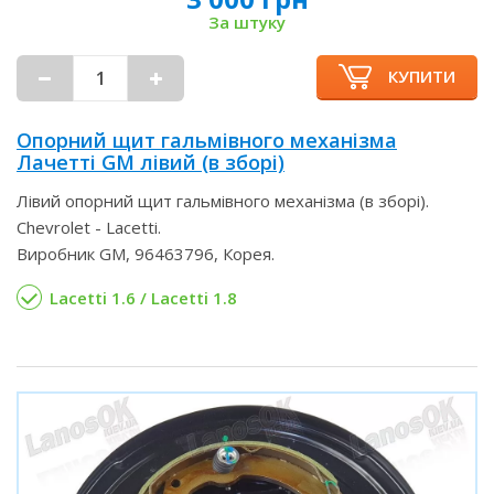
За штуку
КУПИТИ
Опорний щит гальмівного механізма
Лачетті GM лівий (в зборі)
Лівий опорний щит гальмівного механізма (в зборі).
Chevrolet - Lacetti.
Виробник GM, 96463796, Корея.
Lacetti 1.6 / Lacetti 1.8