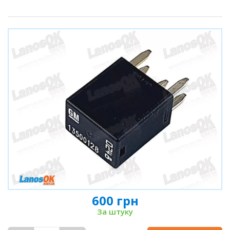
600 грн
За штуку