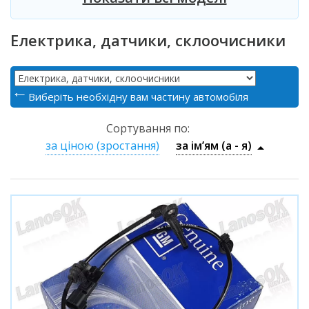
Електрика, датчики, склоочисники
Виберіть необхідну вам частину автомобіля
Сортування по:
за ціною (зростання)
за ім’ям (a - я)