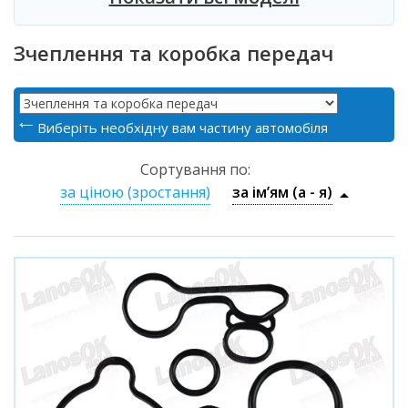
Зчеплення та коробка передач
Виберіть необхідну вам частину автомобіля
Сортування по:
за ціною (зростання)
за ім’ям (a - я)