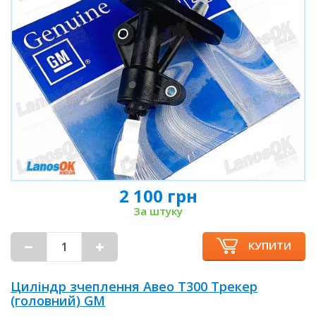
2 100 грн
За штуку
КУПИТИ
Циліндр зчеплення Авео Т300 Трекер
(головний) GM