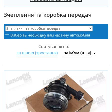
Зчеплення та коробка передач
Виберіть необхідну вам частину автомобіля
Сортування по:
за ціною (зростання)
за ім’ям (a - я)