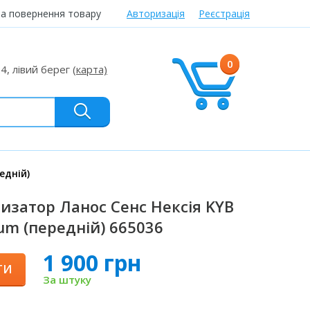
та повернення товару
Авторизація
Реєстрація
0
24, лівий берег
(карта)
едній)
изатор Ланос Сенс Нексія KYB
um (передній) 665036
1 900 грн
ТИ
За штуку