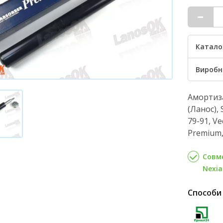
Катало
Виробн
Амортиз
(Ланос), 
79-91, Ve
Premium,
Совме
Nexia 
Способи