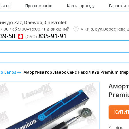
Статті
Про компанію
Карта проїзду
Гарантія 
и до Zaz, Daewoo, Chevrolet
7:00 • сб 9:00–15:00 • нд вихідний
м.Київ, вул.Вереснева 
39-50
835-91-91
(050)
o Lanos
Амортизатор Ланос Сенс Нексія KYB Premium (пер
Аморт
Premi
КУПИ
Кількість