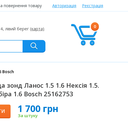
та повернення товару
Авторизація
Реєстрація
0
24, лівий берег
(карта)
6 Bosch
 зонд Ланос 1.5 1.6 Нексія 1.5.
біра 1.6 Bosch 25162753
1 700 грн
ТИ
За штуку