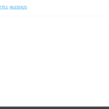
2753
,
96335925