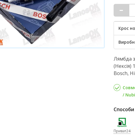
Крос но
Виробн
Лямбда з
(Нексія) 
Bosch, Н
Совме
/ Nubi
Способи
Приват24