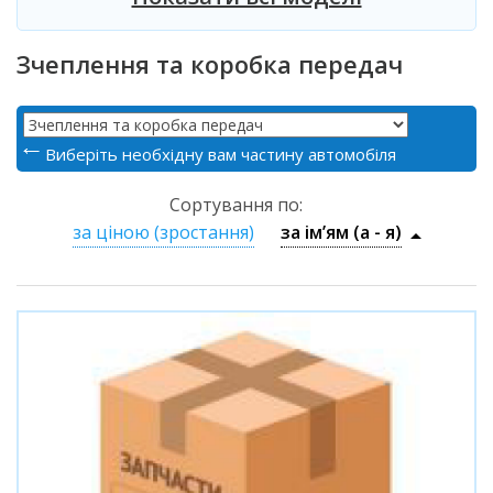
Зчеплення та коробка передач
Виберіть необхідну вам частину автомобіля
Сортування по:
за ціною (зростання)
за ім’ям (a - я)