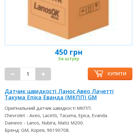
450 грн
За штуку
КУПИТИ
Датчик швидкості Ланос Авео Лачетті
Такума Епіка Еванда (МКПП) GM
Оригінальний датчик швидкості МКПП.
Chevrolet - Aveo, Lacetti, Tacuma, Epica, Evanda.
Daewoo - Lanos, Nubira, Matiz M200.
Бренд: GM, Корея, 96190708.