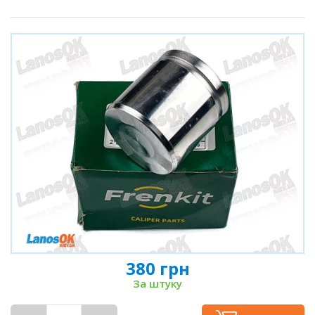
380 грн
За штуку