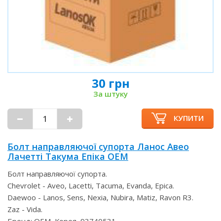
30 грн
За штуку
КУПИТИ
Болт направляючої супорта Ланос Авео
Лачетті Такума Епіка OEM
Болт направляючої супорта.
Chevrolet - Aveo, Lacetti, Tacuma, Evanda, Epica.
Daewoo - Lanos, Sens, Nexia, Nubira, Matiz, Ravon R3.
Zaz - Vida.
Бренд: OEM, Корея, 93740531.