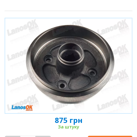
875 грн
За штуку