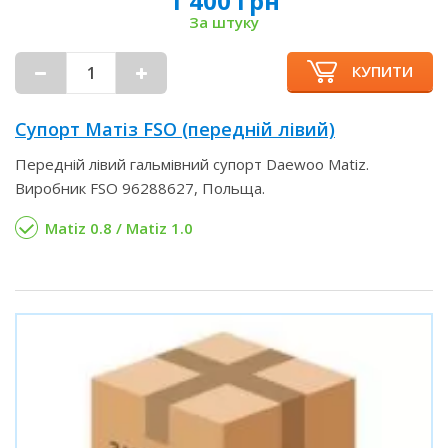
1 400 грн
За штуку
КУПИТИ
Супорт Матіз FSO (передній лівий)
Передній лівий гальмівний супорт Daewoo Matiz.
Виробник FSO 96288627, Польща.
Matiz 0.8 / Matiz 1.0