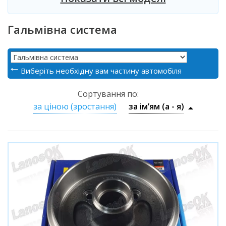
Гальмівна система
Виберіть необхідну вам частину автомобіля
Сортування по:
за ціною (зростання)
за ім’ям (a - я)