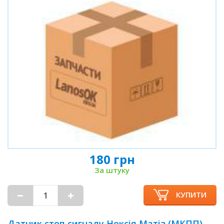
180 грн
За штуку
КУПИТИ
Датчик стоп сигналу Нексія Матіз (МКПП)