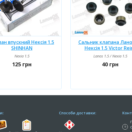
Сальник клапана Ланос
ан впускний Нексія 1.5
Нексія 1.5 Victor Rei
SHINHAN
Lanos 1.5 / Nexia 1.5
Nexia 1.5
40 грн
125 грн
и:
Способи доставки:
Конт