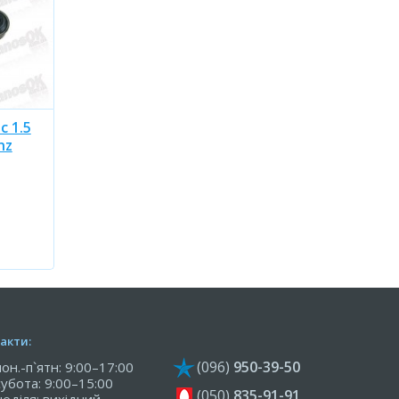
 1.5
nz
акти:
(096)
950-39-50
пон.-п`ятн: 9:00–17:00
субота: 9:00–15:00
(050)
835-91-91