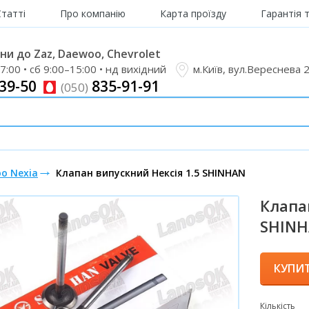
Статті
Про компанію
Карта проїзду
Гарантія 
и до Zaz, Daewoo, Chevrolet
7:00 • сб 9:00–15:00 • нд вихідний
м.Київ, вул.Вереснева 
39-50
835-91-91
(050)
o Nexia
Клапан випускний Нексія 1.5 SHINHAN
Клапа
SHINH
КУПИ
Кількість