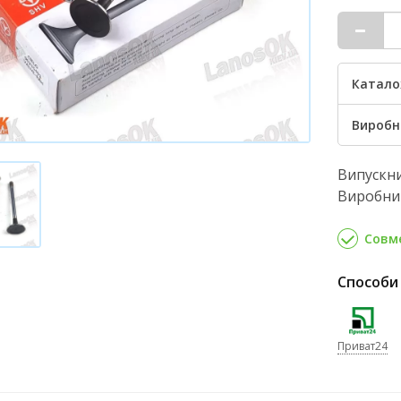
Катало
Виробн
Випускни
Виробник
Совме
Способи
Приват24