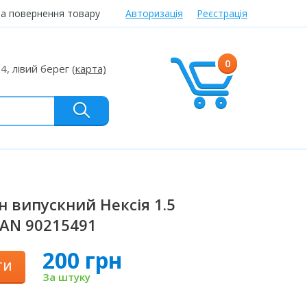
та повернення товару
Авторизація
Реєстрація
0
24, лівий берег
(карта)
н випускний Нексія 1.5
AN 90215491
200 грн
ТИ
За штуку