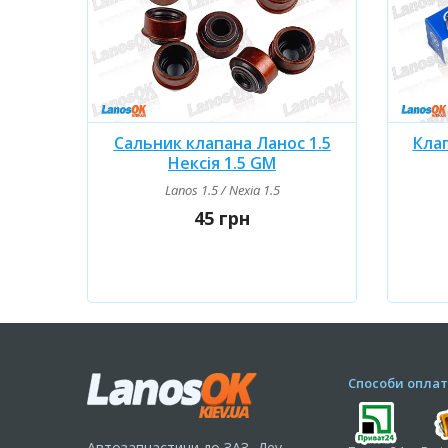
Сальник клапана Ланос 1.5
Клап
Нексія 1.5 GM
Lanos 1.5 / Nexia 1.5
45 грн
Способи оплат
Автозапчастини до ЗАЗ, Деу,