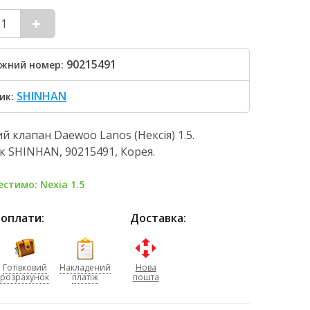
90215491
жний номер:
SHINHAN
ик:
й клапан Daewoo Lanos (Нексія) 1.5.
 SHINHAN, 90215491, Корея.
стимо: Nexia 1.5
 оплати:
Доставка:
Готівковий
Накладений
Нова
розрахунок
платіж
пошта