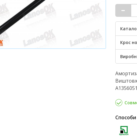
Катало
Крос но
Виробн
Амортиза
Виштовху
A1356051
Совме
Способи