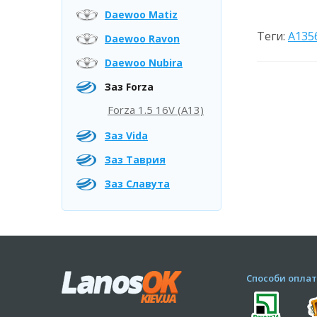
Daewoo Matiz
Теги:
A135
Daewoo Ravon
Daewoo Nubira
Заз Forza
Forza 1.5 16V (А13)
Заз Vida
Заз Таврия
Заз Славута
Способи оплат