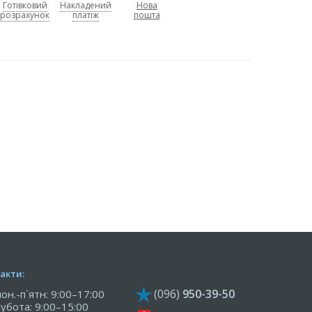
Готівковий
Накладений
Нова
розрахунок
платіж
пошта
акти:
(096)
950-39-50
пон.-п`ятн: 9:00–17:00
субота: 9:00–15:00