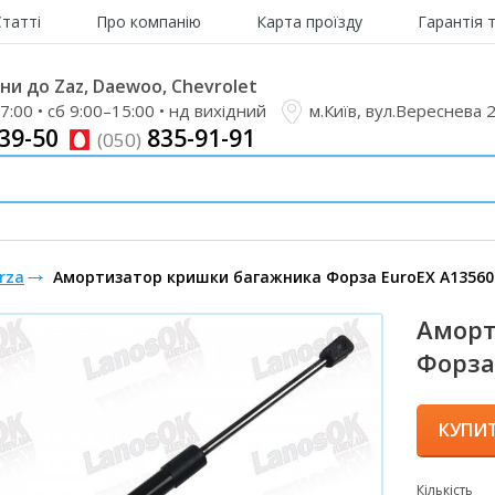
Статті
Про компанію
Карта проїзду
Гарантія 
и до Zaz, Daewoo, Chevrolet
7:00 • сб 9:00–15:00 • нд вихідний
м.Київ, вул.Вереснева 
39-50
835-91-91
(050)
rza
Амортизатор кришки багажника Форза EuroEX A13560
Аморт
Форза
КУПИ
Кількість