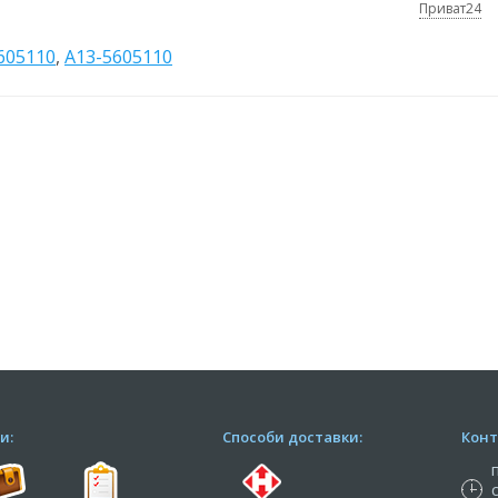
Приват24
605110
,
А13-5605110
и:
Способи доставки:
Конт