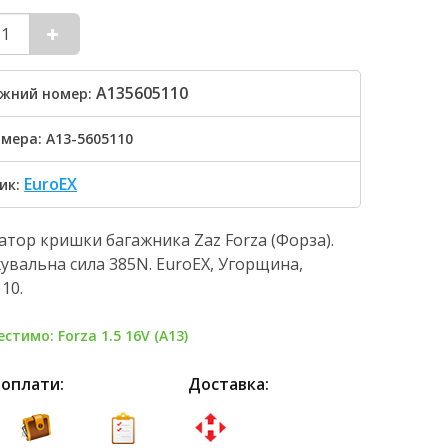
A135605110
жний номер:
мера: А13-5605110
EuroEX
ик:
тор кришки багажника Zaz Forza (Форза).
вальна сила 385N. EuroEX, Угорщина,
10.
стимо: Forza 1.5 16V (А13)
 оплати:
Доставка: