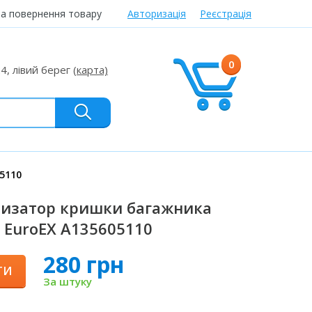
та повернення товару
Авторизація
Реєстрація
0
24, лівий берег
(карта)
5110
изатор кришки багажника
 EuroEX A135605110
280 грн
ТИ
За штуку