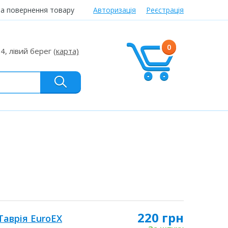
та повернення товару
Авторизація
Реєстрація
0
24, лівий берег
(карта)
220 грн
аврія EuroEX