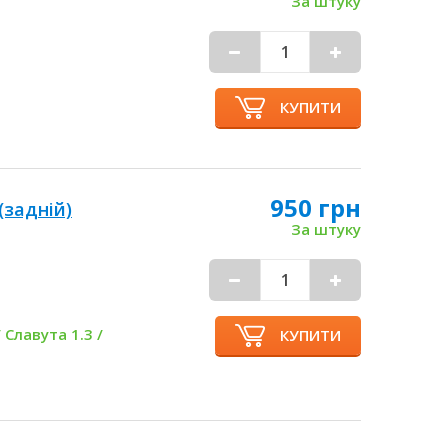
За штуку
КУПИТИ
950 грн
(задній)
За штуку
 Славута 1.3 /
КУПИТИ