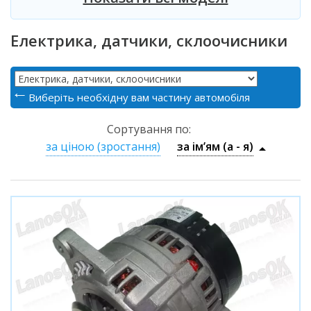
Електрика, датчики, склоочисники
Виберіть необхідну вам частину автомобіля
Сортування по:
за ціною (зростання)
за ім’ям (a - я)