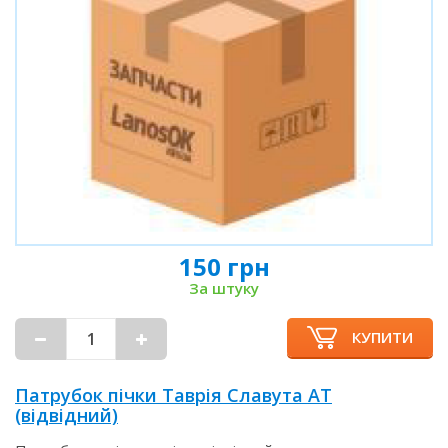
150 грн
За штуку
КУПИТИ
Патрубок пічки Таврія Славута AT
(відвідний)