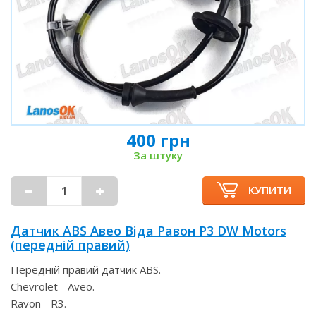
400 грн
За штуку
КУПИТИ
Датчик ABS Авео Віда Равон Р3 DW Motors
(передній правий)
Передній правий датчик ABS.
Chevrolet - Aveo.
Ravon - R3.