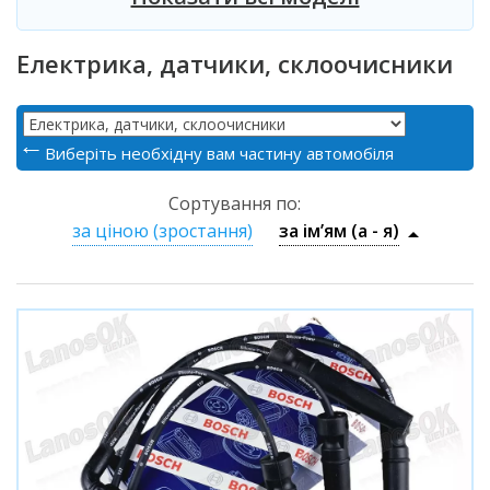
Електрика, датчики, склоочисники
Виберіть необхідну вам частину автомобіля
Сортування по:
за ціною (зростання)
за ім’ям (a - я)