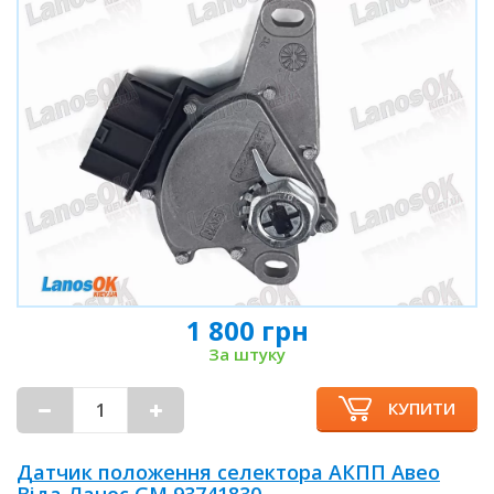
1 800 грн
За штуку
КУПИТИ
Датчик положення селектора АКПП Авео
Віда Ланос GM 93741830