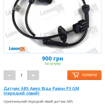
900 грн
За штуку
КУПИТИ
Датчик ABS Авео Віда Равон Р3 GM
(передній лівий)
Оригінальний передній лівий датчик ABS.