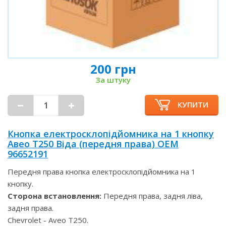
200 грн
За штуку
КУПИТИ
Кнопка електросклопідйомника на 1 кнопку
Авео Т250 Віда (передня права) OEM
96652191
Передня права кнопка електросклопідйомника на 1
кнопку.
Сторона встановлення:
Передня права, задня ліва,
задня права.
Chevrolet - Aveo T250.