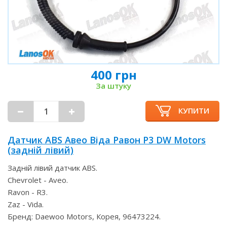
400 грн
За штуку
КУПИТИ
Датчик ABS Авео Віда Равон Р3 DW Motors
(задній лівий)
Задній лівий датчик ABS.
Chevrolet - Aveo.
Ravon - R3.
Zaz - Vida.
Бренд: Daewoo Motors, Корея, 96473224.