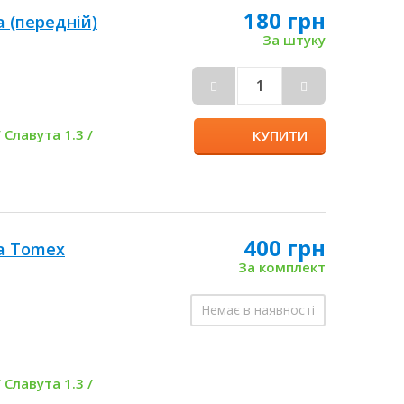
180 грн
 (передній)
За штуку
 Славута 1.3 /
КУПИТИ
400 грн
та Tomex
За комплект
Немає в наявності
 Славута 1.3 /