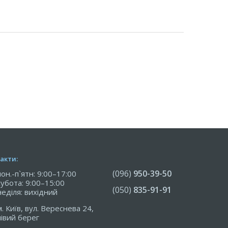
акти:
(096)
950-39-50
пон.-п`ятн: 9:00–17:00
субота: 9:00–15:00
(050)
835-91-91
неділя: вихідний
м. Київ, вул. Вереснева 24,
лівий берег