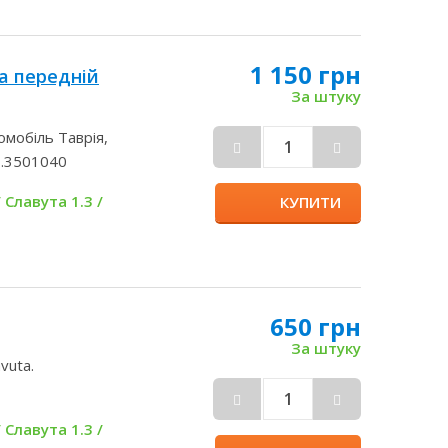
1 150 грн
а передній
За штуку
омобіль Таврія,
3.3501040
 Славута 1.3 /
КУПИТИ
650 грн
За штуку
vuta.
 Славута 1.3 /