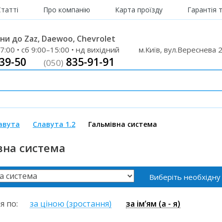
Статті
Про компанію
Карта проїзду
Гарантія 
и до Zaz, Daewoo, Chevrolet
7:00 • сб 9:00–15:00 • нд вихідний
м.Київ, вул.Вереснева 
39-50
835-91-91
(050)
лавута
Славута 1.2
Гальмівна система
вна система
Виберіть необхідну
я по:
за ціною (зростання)
за ім’ям (a - я)