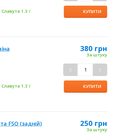
 Славута 1.3 /
КУПИТИ
380 грн
аїна
За штуку
 Славута 1.3 /
КУПИТИ
250 грн
та FSO (задній)
За штуку