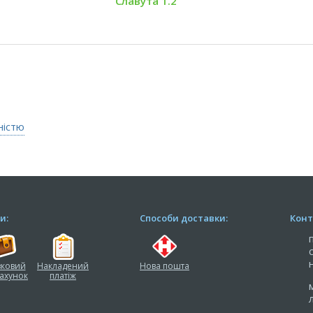
Славута 1.2
ністю
и:
Способи доставки:
Конт
вковий
Накладений
Нова пошта
ахунок
платіж