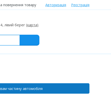
та повернення товару
Авторизація
Реєстрація
0
24, лівий берег
(карта)
 вам частину автомобіля