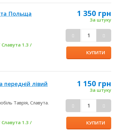
1 350 грн
ута Польща
За штуку
 Славута 1.3 /
КУПИТИ
1 150 грн
а передній лівий
За штуку
обіль Таврія, Славута.
1
 Славута 1.3 /
КУПИТИ