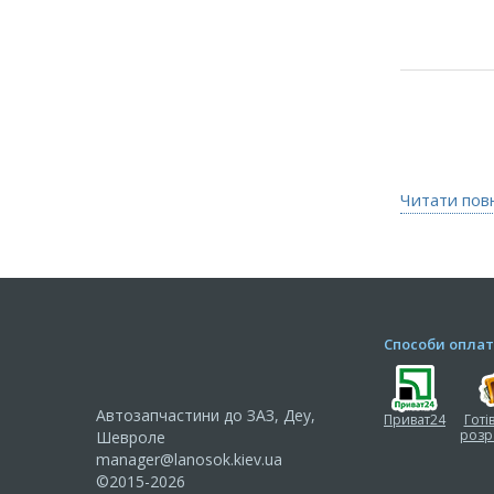
Читати пов
Способи оплат
Автозапчастини до ЗАЗ, Деу,
Приват24
Готі
розр
Шевроле
manager@lanosok.kiev.ua
©2015-2026