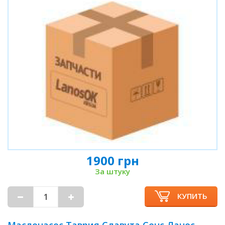
1900 грн
За штуку
КУПИТЬ
Маслонасос Таврия Славута Сенс Ланос